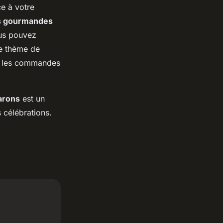
e à votre
s gourmandes
us pouvez
le thème de
r les commandes
arons
est un
 célébrations.