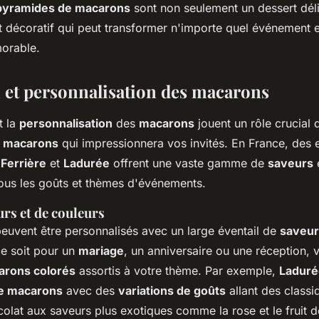
pyramides de macarons
sont non seulement un dessert dél
t décoratif qui peut transformer n'importe quel événement 
orable.
 et personnalisation des macarons
t la
personnalisation
des
macarons
jouent un rôle crucial 
 macarons
qui impressionnera vos invités. En France, des 
 Ferrière
et
Ladurée
offrent une vaste gamme de
saveurs
tous les goûts et thèmes d'événements.
rs et de couleurs
euvent être personnalisés avec un large éventail de
saveur
ce soit pour un
mariage
, un anniversaire ou une réception,
arons colorés
assortis à votre thème. Par exemple,
Laduré
de macarons
avec des
variations de goûts
allant des class
ocolat aux saveurs plus exotiques comme la rose et le fruit d