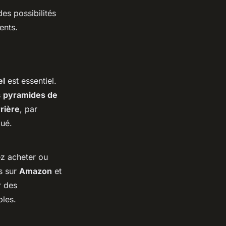
des possibilités
ents.
el
est essentiel.
s
pyramides de
rière
, par
qué.
ez acheter ou
s sur
Amazon
et
r des
les.