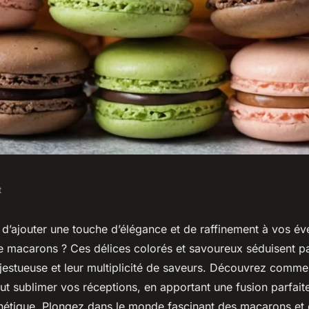
t
l'élégance des
 d’ajouter une touche d’élégance et de raffinement à vos é
 macarons ? Ces délices colorés et savoureux séduisent pa
événements
jestueuse et leur multiplicité de saveurs. Découvrez comm
 sublimer vos réceptions, en apportant une fusion parfaite 
sthétique. Plongez dans le monde fascinant des macarons et 