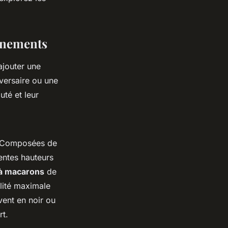
énements
ajouter une
versaire ou une
uté et leur
t. Composées de
entes hauteurs
à macarons
de
lité maximale
vent en noir ou
rt.