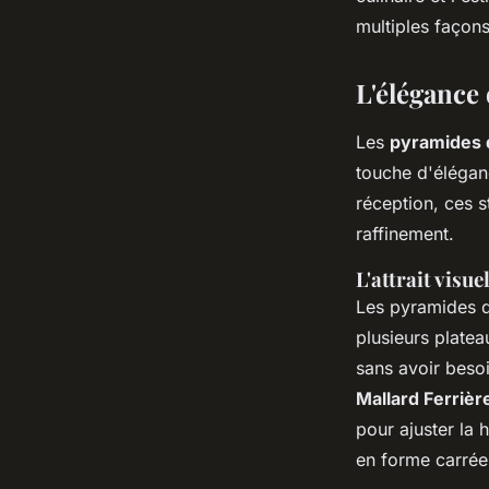
Joseph
•
29 juillet 2024
•
5 min de lecture
multiples façon
L'élégance
Les
pyramides 
touche d'élégan
réception, ces s
raffinement.
L'attrait visu
Les pyramides d
plusieurs platea
sans avoir besoi
Mallard Ferrièr
pour ajuster la 
en forme carrée,