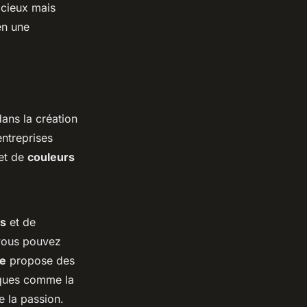
icieux mais
en une
dans la création
entreprises
et de
couleurs
s
et de
 vous pouvez
e
propose des
iques comme la
e la passion.