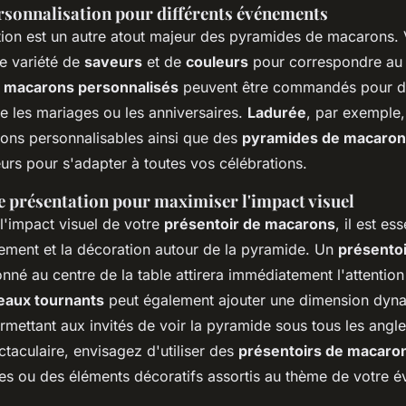
rsonnalisation pour différents événements
tion est un autre atout majeur des pyramides de macarons.
ne variété de
saveurs
et de
couleurs
pour correspondre au 
s
macarons personnalisés
peuvent être commandés pour d
 les mariages ou les anniversaires.
Ladurée
, par exemple
ons personnalisables ainsi que des
pyramides de macaron
urs pour s'adapter à toutes vos célébrations.
e présentation pour maximiser l'impact visuel
l'impact visuel de votre
présentoir de macarons
, il est es
cement et la décoration autour de la pyramide. Un
présentoi
ionné au centre de la table attirera immédiatement l'attention
eaux tournants
peut également ajouter une dimension dyna
rmettant aux invités de voir la pyramide sous tous les angle
taculaire, envisagez d'utiliser des
présentoirs de macaro
ées ou des éléments décoratifs assortis au thème de votre 