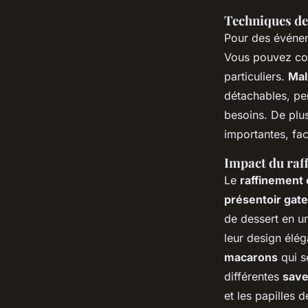
Techniques de
Pour des événem
Vous pouvez c
particuliers.
Mal
détachables, pe
besoins. De plu
importantes, fac
Impact du raff
Le
raffinement 
présentoir gat
de dessert en u
leur design élég
macarons
qui s
différentes
save
et les papilles d