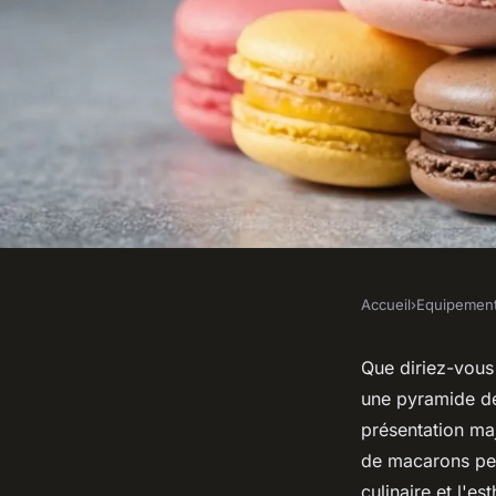
Accueil
›
Equipemen
EQUIPEMENT
Pyramide macaron : 
Que diriez-vous
une pyramide de
desserts pour vos 
présentation ma
de macarons peut
culinaire et l'e