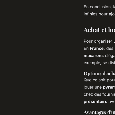
En conclusion, 
infinies pour a
Achat et l
Pour organiser
En
France
, des
macarons
éléga
exemple, se dis
Options d'acha
Que ce soit pou
louer une
pyram
chez des fournis
présentoirs
ave
Avantages d'u