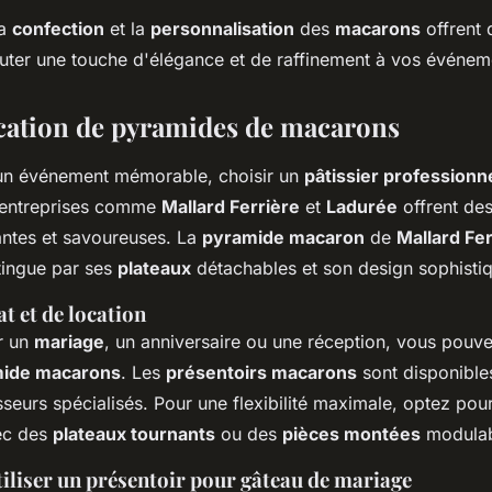
la
confection
et la
personnalisation
des
macarons
offrent 
jouter une touche d'élégance et de raffinement à vos événem
ocation de pyramides de macarons
 un événement mémorable, choisir un
pâtissier professionn
 entreprises comme
Mallard Ferrière
et
Ladurée
offrent de
ntes et savoureuses. La
pyramide macaron
de
Mallard Fer
tingue par ses
plateaux
détachables et son design sophisti
t et de location
r un
mariage
, un anniversaire ou une réception, vous pouv
ide macarons
. Les
présentoirs macarons
sont disponible
seurs spécialisés. Pour une flexibilité maximale, optez pou
c des
plateaux tournants
ou des
pièces montées
modulab
tiliser un présentoir pour gâteau de mariage