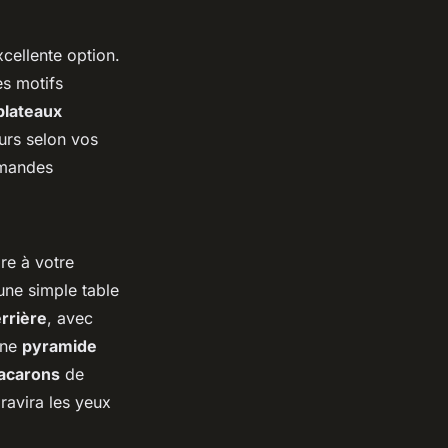
cellente option.
es motifs
plateaux
urs selon vos
mmandes
re à votre
une simple table
rrière
, avec
une
pyramide
acarons
de
ravira les yeux