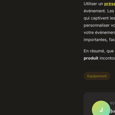
Utiliser un
prése
événement. Le
qui captivent le
personnaliser v
votre événement
importantes, faci
En résumé, que 
produit
incontou
Equipement
EC
J
J