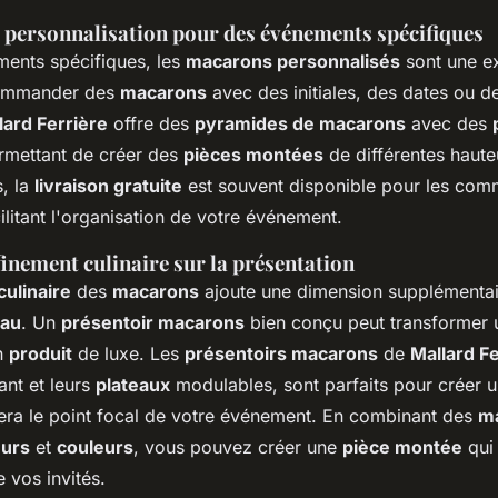
 personnalisation pour des événements spécifiques
ents spécifiques, les
macarons personnalisés
sont une ex
ommander des
macarons
avec des initiales, des dates ou d
lard Ferrière
offre des
pyramides de macarons
avec des
rmettant de créer des
pièces montées
de différentes haute
s, la
livraison gratuite
est souvent disponible pour les co
ilitant l'organisation de votre événement.
inement culinaire sur la présentation
culinaire
des
macarons
ajoute une dimension supplémentai
eau
. Un
présentoir macarons
bien conçu peut transformer 
n
produit
de luxe. Les
présentoirs macarons
de
Mallard Fe
ant et leurs
plateaux
modulables, sont parfaits pour créer 
era le point focal de votre événement. En combinant des
m
urs
et
couleurs
, vous pouvez créer une
pièce montée
qui 
e vos invités.