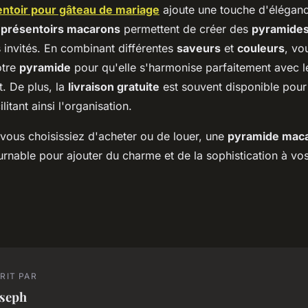
ntoir pour gâteau de mariage
ajoute une touche d'éléganc
s
présentoirs macarons
permettent de créer des
pyramide
s invités. En combinant différentes
saveurs
et
couleurs
, vo
otre
pyramide
pour qu'elle s'harmonise parfaitement avec 
. De plus, la
livraison gratuite
est souvent disponible pou
litant ainsi l'organisation.
vous choisissiez d'acheter ou de louer, une
pyramide mac
rnable pour ajouter du charme et de la sophistication à vos
RIT PAR
oseph