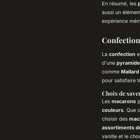
En résumé, les
aussi un élémen
expérience mém
Confection
La
confection
e
d'une
pyramide
comme
Mallard
pour satisfaire 
Choix de saveu
Les
macarons
p
couleurs
. Que 
choisir des
mac
assortiments 
vanille et le ch