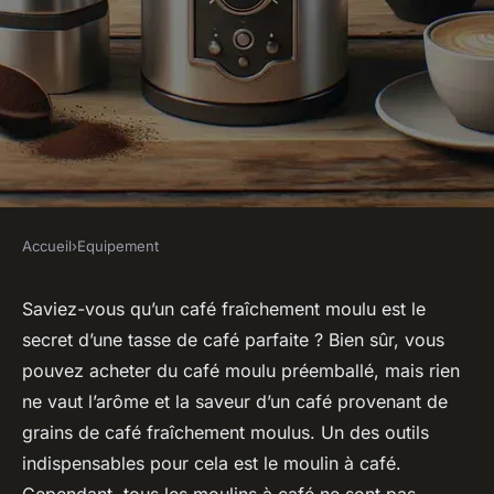
Accueil
›
Equipement
EQUIPEMENT
Quels sont les avantages d'un
Saviez-vous qu’un café fraîchement moulu est le
secret d’une tasse de café parfaite ? Bien sûr, vous
moulin à café avec réglages de
pouvez acheter du café moulu préemballé, mais rien
mouture personnalisables ?
ne vaut l’arôme et la saveur d’un café provenant de
grains de café fraîchement moulus. Un des outils
Joseph
•
26 février 2024
•
3 min de lecture
indispensables pour cela est le
moulin à café
.