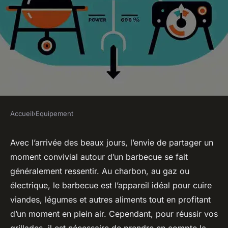
Accueil
›
Equipement
EQUIPEMENT
Comment déterminer la
Avec l’arrivée des beaux jours, l’envie de partager un
moment convivial autour d’un barbecue se fait
puissance nécessaire pour un
généralement ressentir. Au charbon, au gaz ou
appareil à grillades pour
électrique, le barbecue est l’appareil idéal pour cuire
barbecue ?
viandes, légumes et autres aliments tout en profitant
d’un moment en plein air. Cependant, pour réussir vos
Joseph
•
26 février 2024
•
3 min de lecture