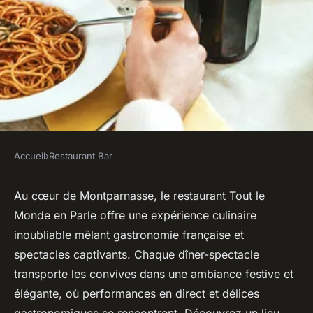
Accueil
›
Restaurant Bar
RESTAURANT BAR
Restaurant montparnasse
Au cœur de Montparnasse, le restaurant Tout le
Monde en Parle offre une expérience culinaire
paris 14ème – le restaurant
inoubliable mêlant gastronomie française et
tout le monde en parle, un
spectacles captivants. Chaque dîner-spectacle
dîner-spectacle inoubliable !
transporte les convives dans une ambiance festive et
élégante, où performances en direct et délices
Joseph
•
22 octobre 2024
•
5 min de lecture