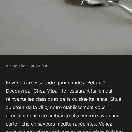
Accueil
›
Restaurant Bar
RESTAURANT BAR
Découvrez "chez mipa", votre
Envie d'une escapade gourmande à Betton ?
Découvrez "Chez Mipa", le restaurant italien qui
restaurant italien à betton
réinvente les classiques de la cuisine italienne. Situé
au cœur de la ville, notre établissement vous
Joseph
•
24 juillet 2024
•
4 min de lecture
accueille dans une ambiance chaleureuse avec une
carte riche en saveurs méditerranéennes. Venez