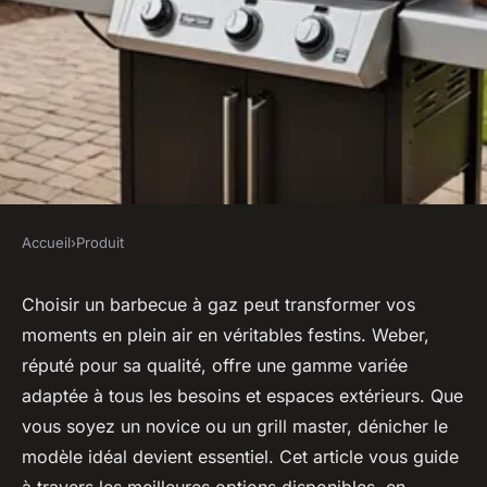
Accueil
›
Produit
PRODUIT
Les meilleurs barbecues à gaz
Choisir un barbecue à gaz peut transformer vos
moments en plein air en véritables festins. Weber,
weber pour vos moments en
réputé pour sa qualité, offre une gamme variée
plein air
adaptée à tous les besoins et espaces extérieurs. Que
vous soyez un novice ou un grill master, dénicher le
Joseph
•
17 mai 2025
•
9 min de lecture
modèle idéal devient essentiel. Cet article vous guide