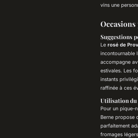
vins une person
Occasions 
Suggestions po
Le
rosé de Pro
incontournable l
accompagne avec
estivales. Les 
instants privilé
raffinée à ces 
Utilisation du
Pour un pique-n
Berne propose d
parfaitement ada
fromages légers