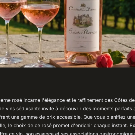
é : quels prix
erne rosé incarne l'élégance et le raffinement des Côtes d
de vins séduisante invite à découvrir des moments parfaits 
rfaits ?
ffrant une gamme de prix accessible. Que vous planifiez une
lle, le choix de ce rosé promet d'enrichir chaque instant. E
offre ce vin, son essence et ses associations gastronomique