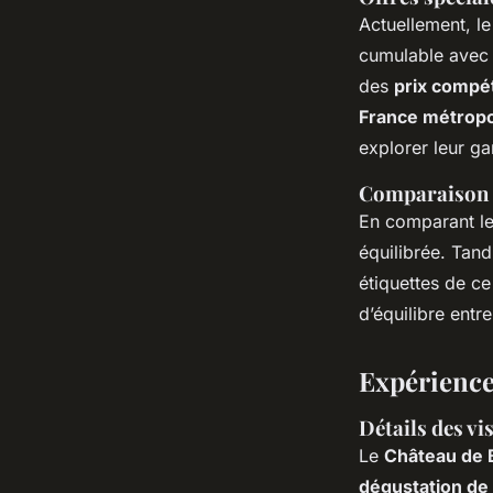
Actuellement, l
cumulable avec l
des
prix compét
France métropol
explorer leur g
Comparaison d
En comparant le
équilibrée. Tand
étiquettes de ce
d’équilibre entr
Expérience
Détails des vi
Le
Château de 
dégustation de 