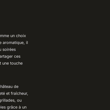
omme un choix
e aromatique, il
u soirées
artager ces
nt une touche
Château de
é et fraîcheur,
rillades, ou
les grâce à un