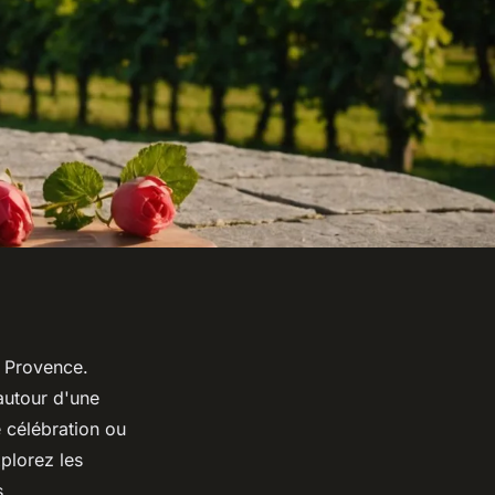
e Provence.
autour d'une
 célébration ou
xplorez les
s.