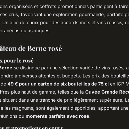
ions organisées et coffrets promotionnels participent à fair
e ses crus, favorisant une exploration gourmande, parfaite po
. Un allié de choix pour des accords mets et vins réussis,
erranéens ou asiatiques.
âteau de Berne rosé
 pour le rosé
Berne
se distingue par une sélection variée de vins rosés, a
ndre à diverses attentes et budgets. Les prix des bouteill
r de
49 € pour un carton de six bouteilles de 75 cl
en IGP M
fres plus haut de gamme, telles que la
Cuvée Grande Réco
se situent dans une tranche de prix légèrement supérieure. L
 les magnums, sont également disponibles, apportant une
réunions ou
moments parfaits avec rosé
.
les et promotions en cours