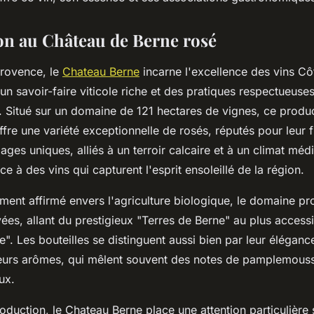
on au Château de Berne rosé
rovence, le
Chateau Berne
incarne l'excellence des vins Cô
n savoir-faire viticole riche et des pratiques respectueuse
. Situé sur un domaine de 121 hectares de vignes, ce produ
re une variété exceptionnelle de rosés, réputés pour leur fr
ages uniques, alliés à un terroir calcaire et à un climat méd
e à des vins qui capturent l'esprit ensoleillé de la région.
ent affirmé envers l'agriculture biologique, le domaine p
es, allant du prestigieux "Terres de Berne" au plus acces
". Les bouteilles se distinguent aussi bien par leur éléganc
eurs arômes, qui mêlent souvent des notes de pamplemouss
ux.
oduction, le Chateau Berne place une attention particulière 