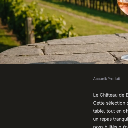
Accueil
›
Produit
PRODUIT
Château de berne ros
Le Château de B
Cette sélection 
pour des moments pa
table, tout en o
un repas tranqui
possibilités qu’