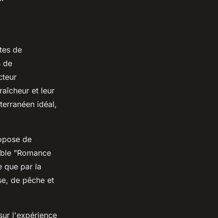
tes de
s de
cteur
aîcheur et leur
iterranéen idéal,
ropose de
sible "Romance
e que par la
e, de pêche et
sur l'expérience