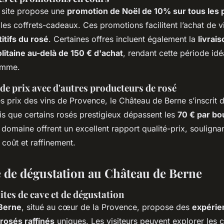
e site propose une
promotion de Noël de 10% sur tous les 
es coffrets-cadeaux. Ces promotions facilitent l’achat de vi
itifs du rosé
. Certaines offres incluent également la
livrai
itaine au-delà de 150 € d'achat
, rendant cette période id
amme.
e prix avec d'autres producteurs de rosé
s prix des vins de Provence, le Château de Berne s’inscri
is que certains rosés prestigieux dépassent les
70 € par bou
 domaine offrent un excellent rapport qualité-prix, souligna
e coût et raffinement.
 de dégustation au Château de Berne
sites de cave et de dégustation
Berne
, situé au cœur de la Provence, propose des
expérie
rosés raffinés
uniques. Les visiteurs peuvent explorer les 