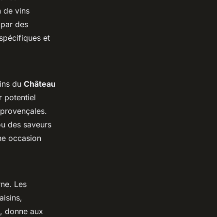
n de vins
 par des
 spécifiques et
vins du
Château
 potentiel
 provençales.
ou des saveurs
une occasion
rne. Les
aisins,
re, donne aux