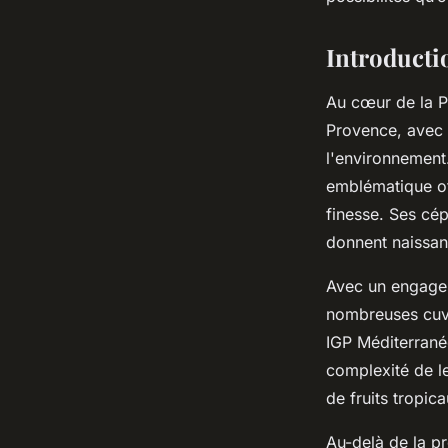
Joseph
•
10 janvier 2025
•
7 min de lecture
Introducti
Au cœur de la P
Provence, avec u
l'environnement
emblématique off
finesse. Ses cép
donnent naissanc
Avec un engagem
nombreuses cuvé
IGP Méditerranée
complexité de l
de fruits tropica
Au-delà de la pr