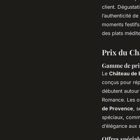
client. Dégustat
l’authenticité d
moments festifs
des plats médit
Prix du Ch
Gamme de prix
Le
Château de 
conçus pour répo
débutent autou
Romance. Les of
de Provence
, 
spéciaux, comme
d’élégance aux 
Offres spécia