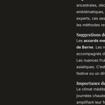
ancestrales, déc
emblématiques, 
experts, ces sess
les méthodes re
Suggestions de
Les
accords me
de Berne
. Les 
accompagnés de 
Les nuances fru
asiatiques. C’es
festive ou un dî
Importance de
Le climat médit
journées chaudes
amplifiant leur 