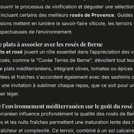
ouvrir le processus de vinification et déguster une sélectio
incluant certains des meilleurs
rosés de Provence
. Guidés
ions mettent en lumière le savoir-faire viticole, les terroirs
spectueuses de l’environnement.
 plats à associer avec les rosés de Berne
ts et rosé
jouent un rôle essentiel dans l’appréciation des 
rosés, comme la "Cuvée Terres de Berne", dévoilent tout leur
plats méditerranéens, intégrant olives, tomates ou épices
itées et fraîches s'accordent également avec des sashimis 
t une invitation à sublimer chaque repas, que ce soit pour 
ner léger.
 l’environnement méditerranéen sur le goût du rosé
erranéen influence profondément la qualité des rosés de Be
 et les nuits fraîches permettent une maturation lente des r
fraîcheur et complexité. Ce terroir, combiné à un sol calcai