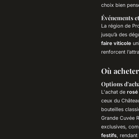
choix bien pens
Événements et 
La région de Pr
jusqu’à des dég
faire viticole
uni
renforcent l’att
Où acheter
Options d'acha
L'achat de
rosé
ceux du Château
bouteilles class
Grande Cuvée 
exclusives, com
festifs
, rendant