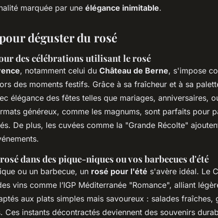
nalité marquée par une
élégance inimitable
.
pour déguster du rosé
ur des célébrations utilisant le rosé
vence
, notamment celui du
Château de Berne
, s'impose c
ors des moments festifs. Grâce à sa fraîcheur et à sa palett
 élégance des fêtes telles que mariages, anniversaires, o
formats généreux, comme les magnums, sont parfaits pour p
giés. De plus, les cuvées comme la "Grande Récolte" ajoute
événements.
 rosé dans des pique-niques ou vos barbecues d'été
ique ou un barbecue, un
rosé pour l'été
s'avère idéal. Le 
es vins comme l’IGP Méditerranée "Romance", alliant légèret
ptés aux plats simples mais savoureux : salades fraîches, g
. Ces instants décontractés deviennent des souvenirs durab