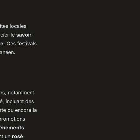
êtes locales
cier le
savoir-
le
. Ces festivals
ranéen.
vins, notamment
, incluant des
rte
ou encore la
promotions
énements
nt un
rosé