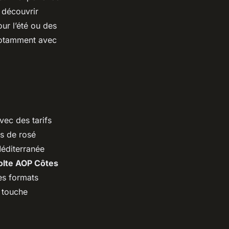
e découvrir
ur l’été ou des
 notamment avec
vec des tarifs
es de rosé
éditerranée
lte AOP Côtes
es formats
 touche