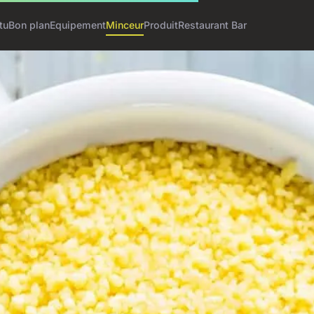
tu
Bon plan
Equipement
Minceur
Produit
Restaurant Bar