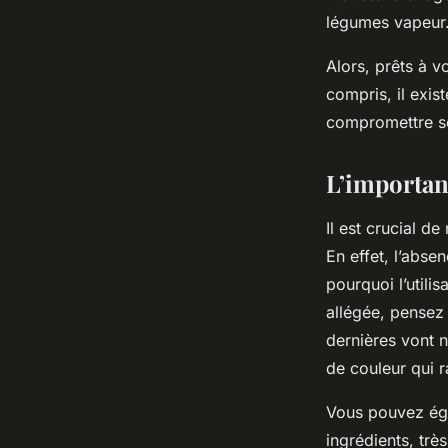
légumes vapeur. 
Alors, prêts à v
compris, il exis
compromettre so
L’importan
Il est crucial d
En effet, l’abse
pourquoi l’utili
allégée, pensez
dernières vont n
de couleur qui r
Vous pouvez égal
ingrédients, trè