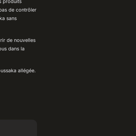
s produits
 pas de contrôler
aka sans
rir de nouvelles
ous dans la
ussaka allégée.