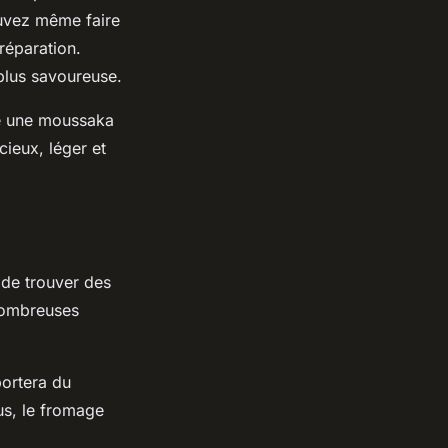
ouvez même faire
préparation.
plus savoureuse.
re une moussaka
cieux, léger et
 de trouver des
 nombreuses
portera du
us, le fromage