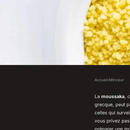
Accueil
›
Minceur
MINCEUR
Peut-on préparer u
La
moussaka
, 
grecque, peut p
allégée sans compro
celles qui surve
vous privez pas
préparer une mo