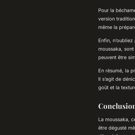
Pour la béchame
version traditi
même la préparer
Enfin, n’oubliez
moussaka, sont t
peuvent être sim
En résumé, la pr
Il s’agit de dén
goût et la textur
Conclusio
La moussaka, ce
être dégusté mêm