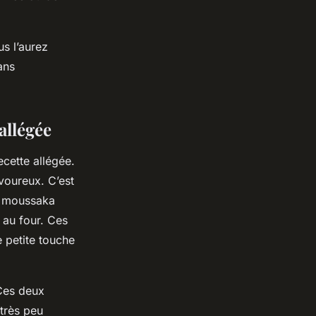
s l’aurez
ans
allégée
ecette allégée.
voureux. C’est
re moussaka
 au four. Ces
 petite touche
 Ces deux
 très peu