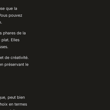
use que la
 Vous pouvez
e.
s phares de la
plat. Elles
sses.
t de créativité.
 en préservant le
que, peut bien
 choix en termes