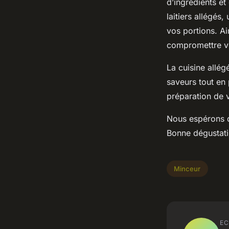
d’ingrédients e
laitiers allégés
vos portions. A
compromettre vo
La cuisine allég
saveurs tout en 
préparation de 
Nous espérons q
Bonne dégustati
Minceur
EC