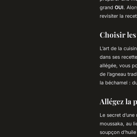
Joseph
•
26 février 2024
•
4 min de lecture
grand
OUI
. Alor
revisiter la rec
Choisir le
L’art de la cuis
dans ses recette
allégée, vous 
de l’agneau trad
la béchamel : du
Allégez la 
Le secret d’une 
moussaka, au lie
soupçon d’huile d