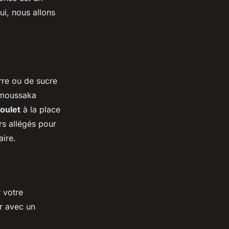
ui, nous allons
urre ou de sucre
e moussaka
oulet
à la place
rs allégés pour
aire.
r votre
ur avec un