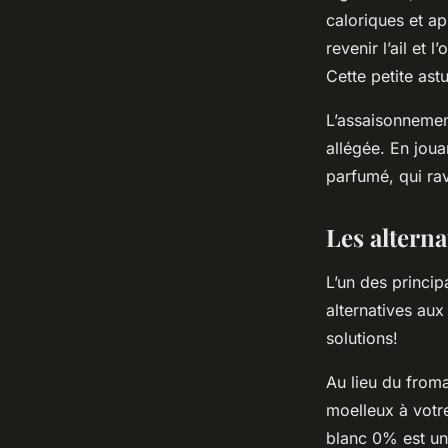
caloriques et a
revenir l’ail et 
Cette petite as
L’assaisonnemen
allégée. En joua
parfumé, qui ra
Les alterna
L’un des princip
alternatives aux
solutions!
Au lieu du from
moelleux à votr
blanc 0% est un