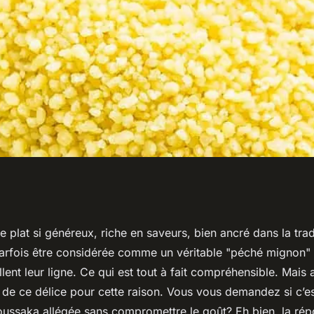
ne moussaka
ce plat si généreux, riche en saveurs, bien ancré dans la trad
arfois être considérée comme un véritable "péché mignon" 
mettre le goût ?
illent leur ligne. Ce qui est tout à fait compréhensible. Mais
 de ce délice pour cette raison. Vous vous demandez si c’es
ussaka allégée sans compromettre le goût? Eh bien, la rép