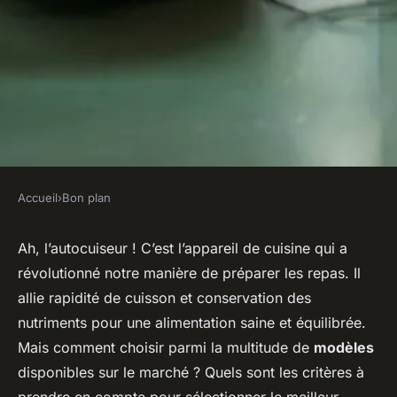
Accueil
›
Bon plan
BON PLAN
Comment choisir un
Ah, l’autocuiseur ! C’est l’appareil de cuisine qui a
révolutionné notre manière de préparer les repas. Il
autocuiseur pour des repas
allie rapidité de cuisson et conservation des
rapides et sains ?
nutriments pour une alimentation saine et équilibrée.
Mais comment choisir parmi la multitude de
modèles
Joseph
•
26 février 2024
•
5 min de lecture
disponibles sur le marché ? Quels sont les critères à