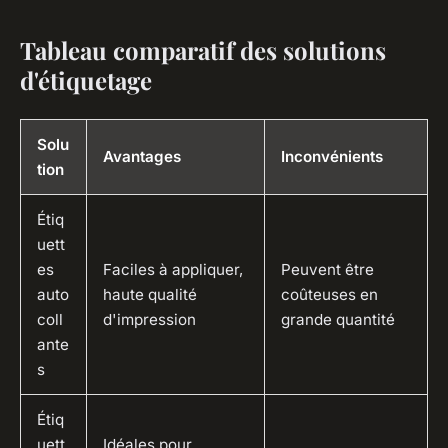
Tableau comparatif des solutions
d'étiquetage
Solu
Avantages
Inconvénients
tion
Étiq
uett
es
Faciles à appliquer,
Peuvent être
auto
haute qualité
coûteuses en
coll
d'impression
grande quantité
ante
s
Étiq
uett
Idéales pour