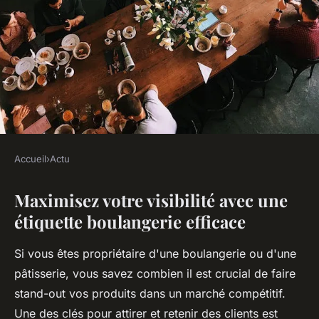
Accueil
›
Actu
ACTU
Maximisez votre visibilité avec une
Maximisez votre visibilité avec
étiquette boulangerie efficace
une étiquette boulangerie
efficace
Si vous êtes propriétaire d'une boulangerie ou d'une
pâtisserie, vous savez combien il est crucial de faire
Joseph
•
12 décembre 2024
•
5 min de lecture
stand-out vos produits dans un marché compétitif.
Une des clés pour attirer et retenir des clients est