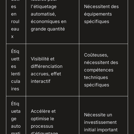
es
l'étiquetage
Nécessitent des
en
automatisé,
équipements
roul
économiques en
spécifiques
eau
grande quantité
x
Étiq
Coûteuses,
uett
Visibilité et
nécessitent des
es
différenciation
compétences
lenti
accrues, effet
techniques
cula
interactif
spécifiques
ires
Étiq
ueta
Accélère et
Nécessite un
ge
optimise le
investissement
auto
processus
initial important
mati
d'étiquetage